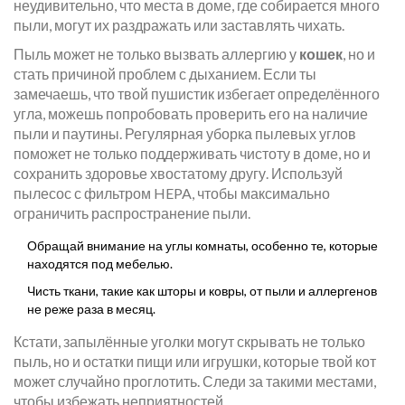
неудивительно, что места в доме, где собирается много
пыли, могут их раздражать или заставлять чихать.
Пыль может не только вызвать аллергию у
кошек
, но и
стать причиной проблем с дыханием. Если ты
замечаешь, что твой пушистик избегает определённого
угла, можешь попробовать проверить его на наличие
пыли и паутины. Регулярная уборка пылевых углов
поможет не только поддерживать чистоту в доме, но и
сохранить здоровье хвостатому другу. Используй
пылесос с фильтром HEPA, чтобы максимально
ограничить распространение пыли.
Обращай внимание на углы комнаты, особенно те, которые
находятся под мебелью.
Чисть ткани, такие как шторы и ковры, от пыли и аллергенов
не реже раза в месяц.
Кстати, запылённые уголки могут скрывать не только
пыль, но и остатки пищи или игрушки, которые твой кот
может случайно проглотить. Следи за такими местами,
чтобы избежать неприятностей.