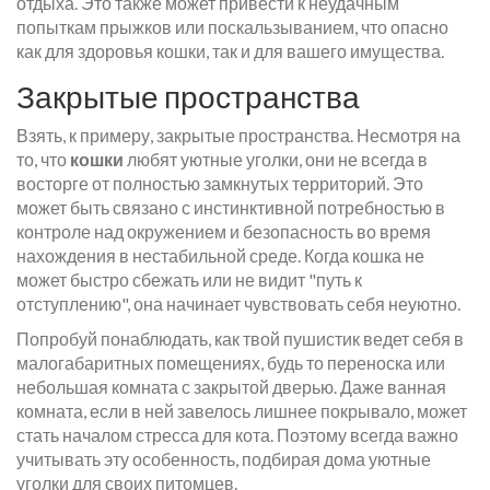
отдыха. Это также может привести к неудачным
попыткам прыжков или поскальзыванием, что опасно
как для здоровья кошки, так и для вашего имущества.
Закрытые пространства
Взять, к примеру, закрытые пространства. Несмотря на
то, что
кошки
любят уютные уголки, они не всегда в
восторге от полностью замкнутых территорий. Это
может быть связано с инстинктивной потребностью в
контроле над окружением и безопасность во время
нахождения в нестабильной среде. Когда кошка не
может быстро сбежать или не видит "путь к
отступлению", она начинает чувствовать себя неуютно.
Попробуй понаблюдать, как твой пушистик ведет себя в
малогабаритных помещениях, будь то переноска или
небольшая комната с закрытой дверью. Даже ванная
комната, если в ней завелось лишнее покрывало, может
стать началом стресса для кота. Поэтому всегда важно
учитывать эту особенность, подбирая дома уютные
уголки для своих питомцев.