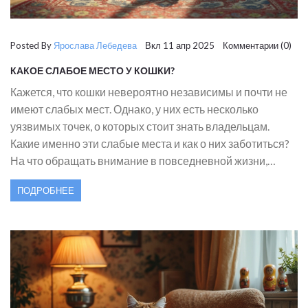
Posted By
Ярослава Лебедева
Вкл 11 апр 2025 Комментарии (0)
КАКОЕ СЛАБОЕ МЕСТО У КОШКИ?
Кажется, что кошки невероятно независимы и почти не
имеют слабых мест. Однако, у них есть несколько
уязвимых точек, о которых стоит знать владельцам.
Какие именно эти слабые места и как о них заботиться?
На что обращать внимание в повседневной жизни,
чтобы кошка оставалась здоровой и счастливой? И как
ПОДРОБНЕЕ
научиться распознавать признаки нездоровья у
пушистого друга?