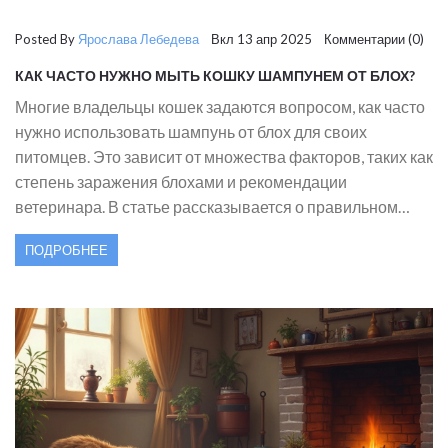
Posted By
Ярослава Лебедева
Вкл 13 апр 2025 Комментарии (0)
КАК ЧАСТО НУЖНО МЫТЬ КОШКУ ШАМПУНЕМ ОТ БЛОХ?
Многие владельцы кошек задаются вопросом, как часто
нужно использовать шампунь от блох для своих
питомцев. Это зависит от множества факторов, таких как
степень заражения блохами и рекомендации
ветеринара. В статье рассказывается о правильном
подходе к частоте мытья кошки, полезных советах по
ПОДРОБНЕЕ
выбору шампуня и других методах борьбы с
паразитами. Такие знания помогут защитить вашего
любимца и сохранить его здоровье. Узнайте, как
правильно ухаживать за кошкой, чтобы она была
довольной и здоровой.