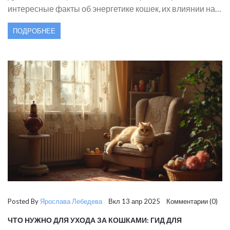
интересные факты об энергетике кошек, их влиянии на
человека и советы по уходу, чтобы ваш пушистый друг
ПОДРОБНЕЕ
всегда был здоров и счастлив.
Posted By
Ярослава Лебедева
Вкл 13 апр 2025 Комментарии (0)
ЧТО НУЖНО ДЛЯ УХОДА ЗА КОШКАМИ: ГИД ДЛЯ
НОВИЧКОВ