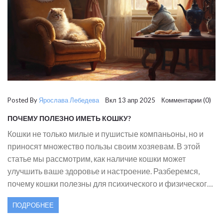
Posted By
Ярослава Лебедева
Вкл 13 апр 2025 Комментарии (0)
ПОЧЕМУ ПОЛЕЗНО ИМЕТЬ КОШКУ?
Кошки не только милые и пушистые компаньоны, но и
приносят множество пользы своим хозяевам. В этой
статье мы рассмотрим, как наличие кошки может
улучшить ваше здоровье и настроение. Разберемся,
почему кошки полезны для психического и физического
состояния, как они помогают справляться со стрессом и
ПОДРОБНЕЕ
одиночеством и какие практические советы помогут вам
лучше заботиться о своем питомце.