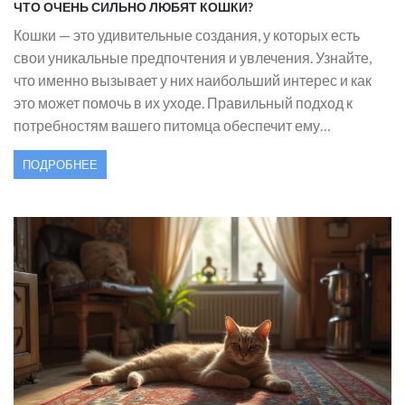
ЧТО ОЧЕНЬ СИЛЬНО ЛЮБЯТ КОШКИ?
Кошки — это удивительные создания, у которых есть
свои уникальные предпочтения и увлечения. Узнайте,
что именно вызывает у них наибольший интерес и как
это может помочь в их уходе. Правильный подход к
потребностям вашего питомца обеспечит ему
счастливую и долгую жизнь. Исследуем основные
ПОДРОБНЕЕ
факторы, влияющие на поведение кошек, и как
использовать это для улучшения их благосостояния.