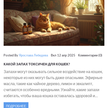
Posted By
Ярослава Лебедева
Вкл 12 апр 2025 Комментарии (0)
КАКОЙ ЗАПАХ ТОКСИЧЕН ДЛЯ КОШЕК?
Запахи могут оказывать сильное воздействие на кошек,
некоторые из них могут быть даже опасными. Эфирные
масла, такие как чайное дерево, лимон и эвкалипт,
считаются особенно вредными. Узнайте, какие запахи
избегать, чтобы ваша кошка оставалась здоровой и
счастливой. В статье рассказываются также интересные
ПОДРОБНЕЕ
факты о кошачьем обонянии и даны советы по