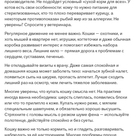
производителе. Не подойдет условный «сухой корм для всех». У
котов есть свои особенности: кому-то нужно питание для
стерилизованных, кто-то плохо переваривает курицу, а
некоторым противопоказан рыбий жир из-за аллергии. Не
уверены? Спросите у ветеринара.
Регулярное движение не менее важно. Кошки — охотники, и
хоть мышей в квартире нет, игрушки, когтеточки и даже обычная
коробка развивают интерес и помогают избежать набора
лишнего веса. Лишние кило — прямая дорога к проблемам с
сердцем, суставами, печенью.
Не откладывайте визиты к врачу. Даже самая спокойная и
домашняя кошка может заболеть тихо: начаться зубной налет,
появиться сыпь на шкурке, пропасть аппетит. Лучше сходить
лишний раз на осмотр, чем лечить тяжелое заболевание.
Многие уверены, что купать кошку смысла нет. На практике
иногда ванна необходима: шерсть слиплась, появились блохи
или что-то прилипло к коже. Купать нужно реже, с мягким
специальным шампунем, и обязательно хорошо высушить.
Стряхните с головы мысль о резком шуме фена — используйте
полотенце, действуйте спокойно и без суеты.
Кошку важно не только кормить, но и гладить, разговаривать,
наблюдать за её настроением. Многие проблемы проще