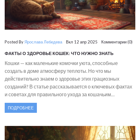
Posted By
Ярослава Лебедева
Вкл 12 апр 2025 Комментарии (0)
ФАКТЫ О ЗДОРОВЬЕ КОШЕК: ЧТО НУЖНО ЗНАТЬ
КАЖДОМУ ХОЗЯИНУ
Кошки — как маленькие комочки уюта, способные
создать в доме атмосферу теплоты. Но что мы
действительно знаем о здоровье этих грациозных
созданий? В статье рассказывается о ключевых фактах
и советах для правильного ухода за кошачьим
здоровьем, таких как подходящее питание, симптомы
ПОДРОБНЕЕ
возможных заболеваний и общее поддержание
благополучия вашего питомца. Узнайте, как маленькие
изменения в их жизни могут оказать существенное
влияние на качество их жизни.