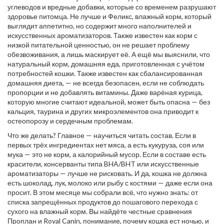
углеводов и вредные добавки, которые со временем разрушают
здоровье питомца
. Не лучше и
Феликс
,
влажный корм, который
выглядит аппетитно, но содержит много наполнителей и
искусственных ароматизаторов
. Также известен как
корм с
низкой питательной ценностью
, он не решает проблему
обезвоживания, а лишь маскирует её
. А ещё мы выяснили, что
натуральный корм
,
домашняя еда, приготовленная с учётом
потребностей кошки
. Также известен как
сбалансированная
домашняя диета
, — не всегда безопасен, если не соблюдать
пропорции и не добавлять витамины
. Даже варёная курица,
которую многие считают идеальной, может быть опасна — без
кальция, таурина и других микроэлементов она приводит к
остеопорозу и сердечным проблемам.
Что же делать? Главное — научиться читать состав. Если в
первых трёх ингредиентах нет мяса, а есть кукуруза, соя или
мука — это не корм, а калорийный мусор. Если в составе есть
красители, консерванты типа BHA/BHT или искусственные
ароматизаторы — лучше не рисковать. И да, кошка не должна
есть шоколад, лук, молоко или рыбу с костями — даже если она
просит. В этом месяце мы собрали всё, что нужно знать: от
списка запрещённых продуктов до пошагового перехода с
сухого на влажный корм. Вы найдёте честные сравнения
Проплан и Royal Canin, понимание, почему кошка ест ночью, и