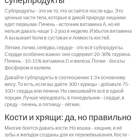
Субпродукты - это не то, что остаётся после еды. Это
ценные части тела, которые в дикой природе хищники
едят первыми. Печень - источник витамина А, но её
нельзя давать чаще 1-2 раз в неделю. Избыток витамина
А вызывает боли в суставах и ломкость костей.
Лёгкие, почки, селёдка, сердце - это всё субпродукты.
Сердце особенно важно: оно содержит 20-30% таурина.
Печень - 10-15% витамина D и железа. Почки - богаты
фосфором и калием.
Давайте субпродукты в соотношении 1:3 к основному
мясу. То есть, если вы даёте 300 г курицы - добавьте 75-
100 г сердца или печени. Не смешивайте всё в одной
порции. Лучше чередовать: в понедельник - сердце, в
среду - печень, в пятницу - лёгкие.
Кости и хрящи: да, но правильно
Многие боятся давать кости. Но кошка - хищник, и её
зубы и желудок созданы для их пережёвывания. Кости -