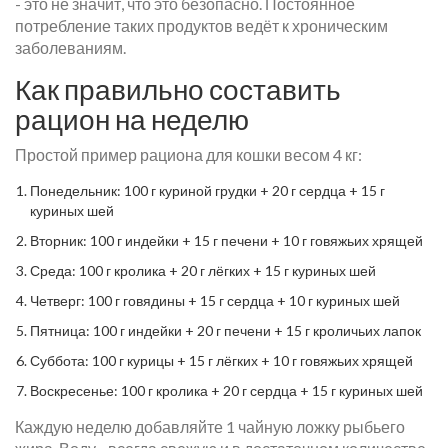
- это не значит, что это безопасно. Постоянное
потребление таких продуктов ведёт к хроническим
заболеваниям.
Как правильно составить
рацион на неделю
Простой пример рациона для кошки весом 4 кг:
Понедельник: 100 г куриной грудки + 20 г сердца + 15 г
куриных шей
Вторник: 100 г индейки + 15 г печени + 10 г говяжьих хрящей
Среда: 100 г кролика + 20 г лёгких + 15 г куриных шей
Четверг: 100 г говядины + 15 г сердца + 10 г куриных шей
Пятница: 100 г индейки + 20 г печени + 15 г кроличьих лапок
Суббота: 100 г курицы + 15 г лёгких + 10 г говяжьих хрящей
Воскресенье: 100 г кролика + 20 г сердца + 15 г куриных шей
Каждую неделю добавляйте 1 чайную ложку рыбьего