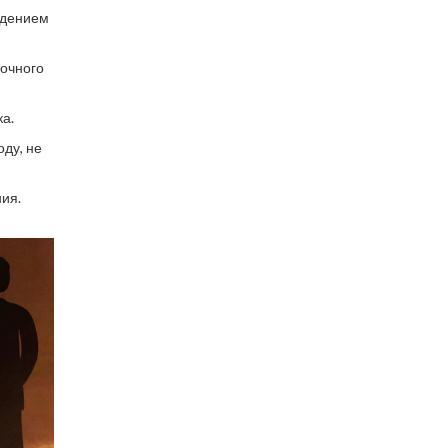
едением
точного
ка.
оду, не
ия.