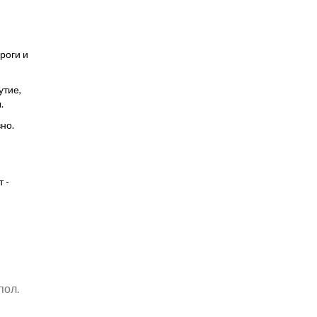
роги и
утие,
.
но.
 -
пол.