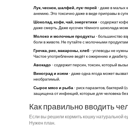
Лук, чеснок, шалфей, лук-порей
- даже в малых 
анемию. Это токсично даже в виде приправы в суп
Шоколад, кофе, чай, энергетики
- содержат кофе
даже смерть. Даже кусочек тёмного шоколада мож
Молоко и молочные продукты
- большинство вз
боли в животе. Не путайте с молочными продуктам
Гречка, рис, макароны, хлеб
- углеводы не нужны
Частое употребление ведёт к ожирению и диабету.
Авокадо
- содержит персин, токсин, который вызы
Виноград и изюм
- даже одна ягода может вызват
необратимый.
Сырое мясо и рыба
- риск паразитов, бактерий (
защищена от инфекций, которые для человека бе
Как правильно вводить че
Если вы решили кормить кошку натуральной едой
Нужен план.