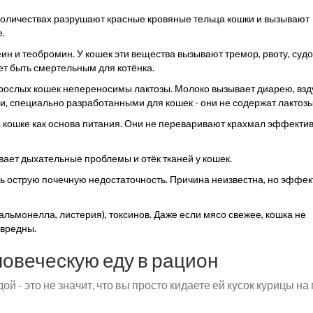
количествах разрушают красные кровяные тельца кошки и вызывают
е.
ин и теобромин. У кошек эти вещества вызывают тремор, рвоту, судо
ет быть смертельным для котёнка.
рослых кошек непереносимы лактозы. Молоко вызывает диарею, взд
и, специально разработанными для кошек - они не содержат лактозы
 кошке как основа питания. Они не переваривают крахмал эффектив
вает дыхательные проблемы и отёк тканей у кошек.
ь острую почечную недостаточность. Причина неизвестна, но эффект
сальмонелла, листерия), токсинов. Даже если мясо свежее, кошка не
звредны.
ловеческую еду в рацион
 - это не значит, что вы просто кидаете ей кусок курицы на 