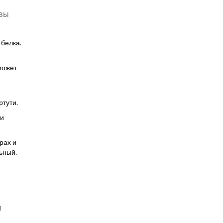
 вы
 белка.
может
ртути.
 и
рах и
ьный.
я