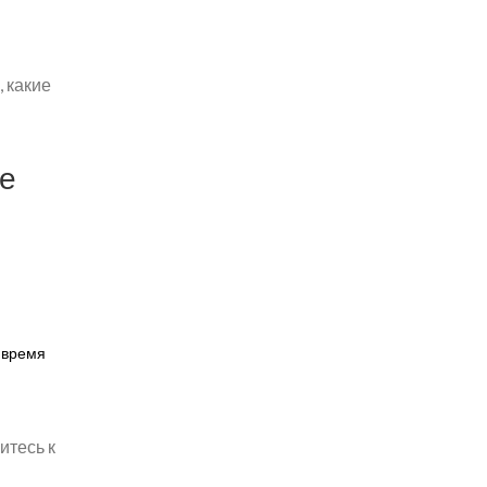
, какие
ые
о время
итесь к