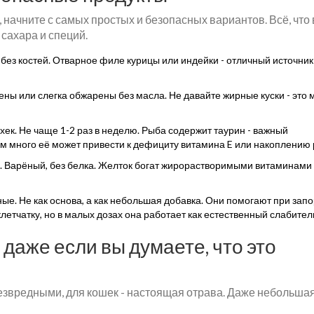
, начните с самых простых и безопасных вариантов. Всё, что
 сахара и специй.
 без костей. Отварное филе курицы или индейки - отличный источник
рены или слегка обжарены без масла. Не давайте жирные куски - это 
, хек. Не чаще 1-2 раз в неделю. Рыба содержит таурин - важный
м много её может привести к дефициту витамина E или накоплению 
ю. Варёный, без белка. Желток богат жирорастворимыми витаминами
ые. Не как основа, а как небольшая добавка. Они помогают при запо
етчатку, но в малых дозах она работает как естественный слабител
 даже если вы думаете, что это
езвредными, для кошек - настоящая отрава. Даже небольша