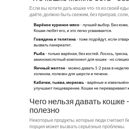
Если вы хотите дать кошке что-то из своей еды
даёте, должно быть свежим, без приправ, соли,
Варёное куриное мясо
- лучший выбор. Без кожи,
Кошки любят его, и это легко усваивается.
Говядина и телятина
- тоже подойдут, если отва
вызвать панкреатит.
Рыба
- только варёная, без костей. Лосось, треска
аминокислотный компонент для кошек - но слишко
Яичный желток
- можно давать 1-2 раза в недел
холином, полезен для шерсти и печени.
Кабачки, тыква, морковь
- варёные и измельчённ
улучшают пищеварение. Кошки не переваривают кл
Чего нельзя давать кошке -
полезно
Некоторые продукты, которые люди считают б
порция может вызвать серьёзные проблемы.