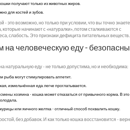
кошки получают только из животных жиров.
но для костей и зубов.
 - это возможно, но только при условии, что вы точно знаете
а, которые начинают с «натуралки», потом сталкиваются с
еса, слабость. Это признаки дефицита питательных веществ.
м на человеческую еду - безопасн
на натуральную еду - не только допустима, но и необходима:
ли рыба могут стимулировать аппетит.
кая, измельчённая еда легче проглатывается.
 смены хозяина - кошка может отказаться от привычного корма. В эт
голодала.
к курицы или яичного желтка - отличный способ похвалить кошку.
остой, без добавок. И как только кошка восстановится - верн