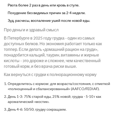
Рвота более 2 раз в день или кровь в стуле.
Похудение без видимых причин за 2-4 недели.
Зуд, расчесы, воспаление ушей после новой еды.
Про деньги и здравый смысл
В Петербурге в 2025 году грудка - один из самых
доступных белков. Но экономия работает только как
топпер. Если делать «домашний рацион на груди»,
понадобится кальций, таурин, витамины и жирные
кислоты - это дороже и сложнее, чем качественный
готовый корм, и без врача риски выше.
Как вернуться с грудки к полнорационному корму
Определитесь с кормом: для возраста/состояния, с отметкой
«полноценный и сбалансированный» (AAFCO/FEDIAF).
День 1-3: 75% старой еды, 25% новой; грудка - 5-10 г как
ароматический «мостик».
День 4-6: 50/50; грудку сокращаем.