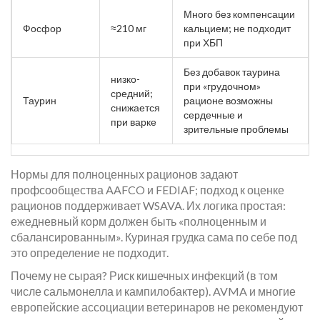
Много без компенсации
Фосфор
≈210 мг
кальцием; не подходит
при ХБП
Без добавок таурина
низко-
при «грудочном»
средний;
Таурин
рационе возможны
снижается
сердечные и
при варке
зрительные проблемы
Нормы для полноценных рационов задают
профсообщества AAFCO и FEDIAF; подход к оценке
рационов поддерживает WSAVA. Их логика простая:
ежедневный корм должен быть «полноценным и
сбалансированным». Куриная грудка сама по себе под
это определение не подходит.
Почему не сырая? Риск кишечных инфекций (в том
числе сальмонелла и кампилобактер). AVMA и многие
европейские ассоциации ветеринаров не рекомендуют