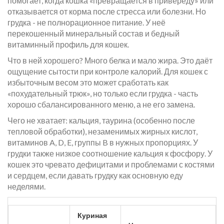
помогает, когда кошка «превращается в привереду» или
отказывается от корма после стресса или болезни. Но
грудка - не полнорационное питание. У неё
перекошенный минеральный состав и бедный
витаминный профиль для кошек.
Что в ней хорошего? Много белка и мало жира. Это даёт
ощущение сытости при контроле калорий. Для кошек с
избыточным весом это может сработать как
«похудательный трюк», но только если грудка - часть
хорошо сбалансированного меню, а не его замена.
Чего не хватает: кальция, таурина (особенно после
тепловой обработки), незаменимых жирных кислот,
витаминов A, D, E, группы B в нужных пропорциях. У
грудки также низкое соотношение кальция к фосфору. У
кошек это чревато дефицитами и проблемами с костями
и сердцем, если давать грудку как основную еду
неделями.
Куриная