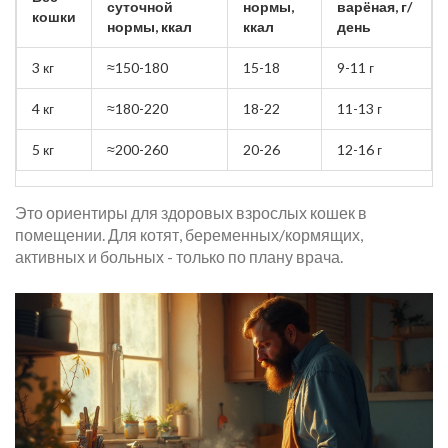
суточной
нормы,
варёная, г/
кошки
нормы, ккал
ккал
день
3 кг
≈150-180
15-18
9-11 г
4 кг
≈180-220
18-22
11-13 г
5 кг
≈200-260
20-26
12-16 г
Это ориентиры для здоровых взрослых кошек в
помещении. Для котят, беременных/кормящих,
активных и больных - только по плану врача.