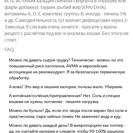
есть: источник кальция (яичная скорлупа в порошке или
фарм-добавка), таурин, рыбий жир (EPA/DHA),
витамины A, D, E, комплекс группы B, иногда - печень 5%
и др. Самодеятельность тут маячит дефицитами через 2-
3 месяца. Если вам очень хочется - просите у врача
рецепт с расчётом под вес и анализы кошки. Без этого не
стоит.
FAQ
Можно ли давать сырую грудку? Технически - можно, но это
повышенный риск патогенов. AVMA и европейские
ассоциации не рекомендуют. Я за безопасную термическую
обработку.
А кожа? Это жир и лишние калории, пользы мало. Убираем.
А копчёная/солёная/приправленная? Нет. Соль и специи
кошкам не нужны, копчение - лишняя нагрузка.
Можно ли бульон? Да, если это «вода после варки» без соли и
лука/чеснока, пара чайных ложек. Не заменяет воду и еду.
Можно ли давать каждый день? В микропорциях как топпер -
да, но считайте калории и следите, чтобы 90-100% рациона