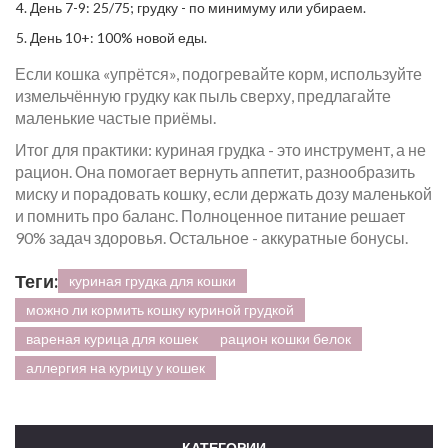
День 7-9: 25/75; грудку - по минимуму или убираем.
День 10+: 100% новой еды.
Если кошка «упрётся», подогревайте корм, используйте
измельчённую грудку как пыль сверху, предлагайте
маленькие частые приёмы.
Итог для практики: куриная грудка - это инструмент, а не
рацион. Она помогает вернуть аппетит, разнообразить
миску и порадовать кошку, если держать дозу маленькой
и помнить про баланс. Полноценное питание решает
90% задач здоровья. Остальное - аккуратные бонусы.
Теги:
куриная грудка для кошки
можно ли кормить кошку куриной грудкой
вареная курица для кошек
рацион кошки белок
аллергия на курицу у кошек
КАТЕГОРИИ