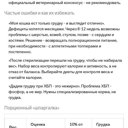
официальный ветеринарный консенсус - не рекомендовать.
Частые ошибки и как их избежать
«Моя кошка ест только грудку - и выглядит отлично».
Дефициты копятся месяцами. Через 8-12 недель возможны
проблемы с шерстью, кожей, стулом, позже - с сердцем и
костями. Решение - возвращать полнорационное питание,
при необходимости - с аппетитными топперами и
постепенно.
«После стерилизации перешли на грудку, чтобы не набирала
вес». Набор веса контролируют калории и активность, а не
отказ от баланса. Выбирайте диеты для контроля веса и
считайте калории.
«Дадим грудку при ХБП - это нежирно». Проблема ХБП -
фосфор, а не жир. Нужны специализированные корма, не
грудка.
Порционный «шпаргалка»
Оценка
10% от
Грудка
Вес