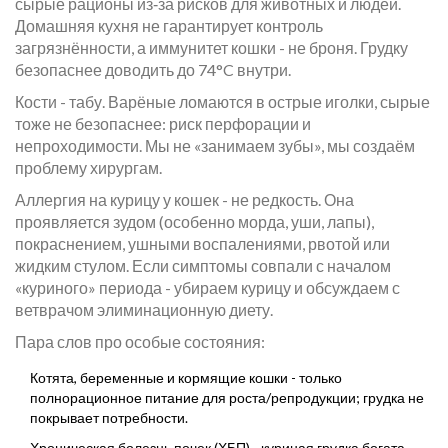
сырые рационы из‑за рисков для животных и людей.
Домашняя кухня не гарантирует контроль
загрязнённости, а иммунитет кошки - не броня. Грудку
безопаснее доводить до 74°C внутри.
Кости - табу. Варёные ломаются в острые иголки, сырые
тоже не безопаснее: риск перфорации и
непроходимости. Мы не «занимаем зубы», мы создаём
проблему хирургам.
Аллергия на курицу у кошек - не редкость. Она
проявляется зудом (особенно морда, уши, лапы),
покраснением, ушными воспалениями, рвотой или
жидким стулом. Если симптомы совпали с началом
«куриного» периода - убираем курицу и обсуждаем с
ветврачом элиминационную диету.
Пара слов про особые состояния:
Котята, беременные и кормящие кошки - только
полнорационное питание для роста/репродукции; грудка не
покрывает потребности.
Хроническая болезнь почек (ХБП) - куриная грудка богата