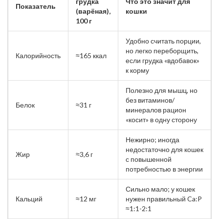
грудка
Что это значит для
Показатель
(варёная),
кошки
100 г
Удобно считать порции,
но легко переборщить,
Калорийность
≈165 ккал
если грудка «вдобавок»
к корму
Полезно для мышц, но
без витаминов/
Белок
≈31 г
минералов рацион
«косит» в одну сторону
Нежирно; иногда
недостаточно для кошек
Жир
≈3,6 г
с повышенной
потребностью в энергии
Сильно мало; у кошек
Кальций
≈12 мг
нужен правильный Ca:P
≈1:1-2:1