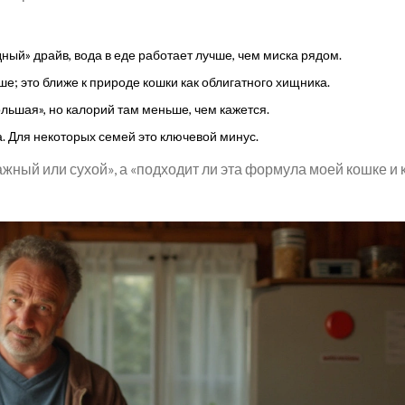
ный» драйв, вода в еде работает лучше, чем миска рядом.
е; это ближе к природе кошки как облигатного хищника.
ольшая», но калорий там меньше, чем кажется.
а. Для некоторых семей это ключевой минус.
ажный или сухой», а «подходит ли эта формула моей кошке и к