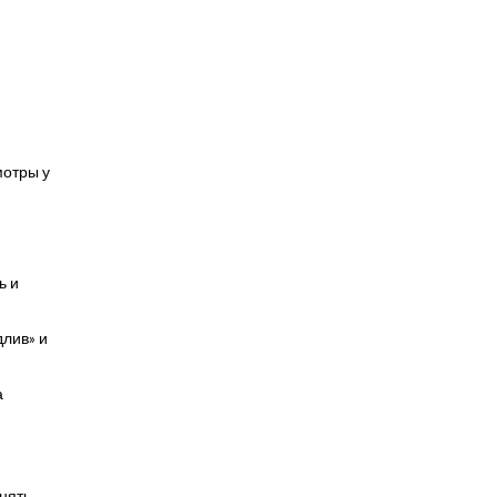
мотры у
ь и
длив» и
а
нять