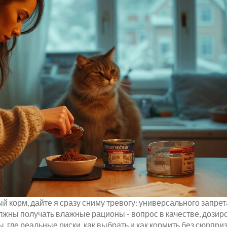
 корм, дайте я сразу сниму тревогу: универсального запрета
жны получать влажные рационы - вопрос в качестве, дозиро
, где реальные риски, как выбрать и как кормить без сюрприз