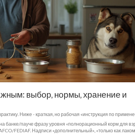
ажным: выбор, нормы, хранение и
практику. Ниже - краткая, но рабочая «инструкция по примен
е на банке/пауче фразу уровня «полнорационный корм для в
AFCO/FEDIAF. Надписи «дополнительный», «только как лаком