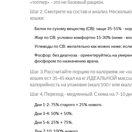
«топпер» - это не базовый рацион.
Шаг 2. Смотрите на состав и анализ. Несколь
кошки:
Белок по сухому веществу (СВ): чаще 35-55% - н
Жир по СВ: условно комфортно 15-30% (ниже - мож
Углеводы по СВ: желательно как можно ниже; если 
Фосфор: без диагноза - ориентируйтесь на умере
фосфором по назначению врача.
Шаг 3. Рассчитайте порцию по калориям, не «
кошек ест 35-45 ккал на кг ИДЕАЛЬНОЙ массы в 
калорийность на упаковке (ккал/100 г или ккал
Шаг 4. Переход - медленный. Схема на 7-10 дн
Дни 1-2: 75% старого + 25% нового.
Дни 3-4: 50% + 50%.
Дни 5-6: 25% + 75%.
Дни 7-10: 100% нового.