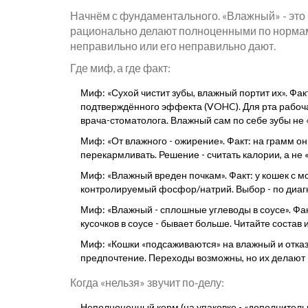
Начнём с фундаментального. «Влажный» - это пр
рационально делают полноценными по нормам
неправильно или его неправильно дают.
Где миф, а где факт:
Миф: «Сухой чистит зубы, влажный портит их». Фак
подтверждённого эффекта (VOHC). Для рта рабоча
врача-стоматолога. Влажный сам по себе зубы не «
Миф: «От влажного - ожирение». Факт: на грамм он
перекармливать. Решение - считать калории, а не 
Миф: «Влажный вреден почкам». Факт: у кошек с 
контролируемый фосфор/натрий. Выбор - по диагн
Миф: «Влажный - сплошные углеводы в соусе». Фак
кусочков в соусе - бывает больше. Читайте состав 
Миф: «Кошки «подсаживаются» на влажный и отказыв
предпочтение. Переходы возможны, но их делают 
Когда «нельзя» звучит по‑делу:
Неполноценный корм (на упаковке - «дополнитель