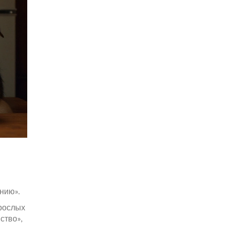
ению».
зрослых
ство»,