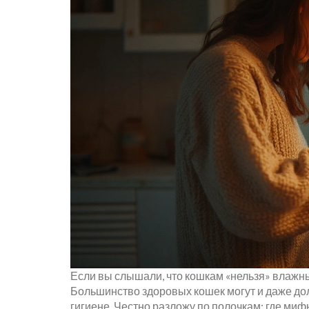
Если вы слышали, что кошкам «нельзя» влажный
Большинство здоровых кошек могут и даже дол
гигиене. Честно разложу по полочкам: где мифы