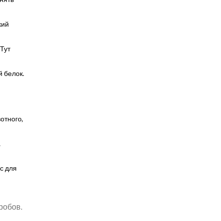
кий
 Тут
й белок.
отного,
а
с для
робов.