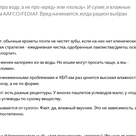
о воду, а не про «вред» или «пользу». И сухие, и влажные
 AAFCO/FEDIAF. Вред начинается, когда рацион выбран
т: обычные крокеты почти не чистят зубы, если на них нет клинически
я стратегия - ежедневная чистка, одобренные лакомства/диеты, ос
портит».
 менее калориен из‑за воды. Но кошки могут просить чаще, а мы -
«ложки».
мочекаменными проблемами и ХБП как раз ценится высокая влажност
озу, а не по форме.
т: есть разные рецептуры. У многих паштетов углеводов мало; у «по
и углеводы по сухому веществу.
аются от сухого». Факт: да, влажный вкуснее. Это не зависимость, 
постепенно.
ный/вспомогательный», «для поощрения», «топпер»). Им нельзя заме