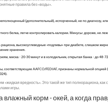
онятные правила без «воды».
 неполноценный (дополнительный), испорченный, не по диагнозу, ил
ого белка, легче контролировать калории. Минусы: дороже, не леж
мена рациона, высокоуглеводные «подливы» при диабете, слишком жир
шение хранения.
иям, миска - 20-30 минут и в холодильник, открытая банка - до 48-72
ны, соответствующие AAFCO/FEDIAF, признаны нормальной опцией
024).
ним «жидкая вредность». Это такой же тип полнорациона, как 
илами игры.
 влажный корм - окей, а когда пра