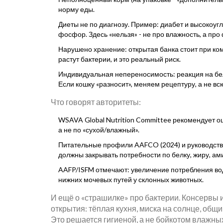
норму еды.
Диеты не по диагнозу. Пример: диабет и высокоу
фосфор. Здесь «нельзя» - не про влажность, а про
Нарушено хранение: открытая банка стоит при ком
растут бактерии, и это реальный риск.
Индивидуальная непереносимость: реакция на белок
Если кошку «разносит», меняем рецептуру, а не вс
Что говорят авторитеты:
WSAVA Global Nutrition Committee рекомендует о
а не по «сухой/влажный».
Питательные профили AAFCO (2024) и руководства 
должны закрывать потребности по белку, жиру, ами
AAFP/ISFM отмечают: увеличение потребления во
нижних мочевых путей у склонных животных.
И ещё о «страшилке» про бактерии. Консервы 
открытия: тёплая кухня, миска на солнце, об
Это решается гигиеной, а не бойкотом влажны