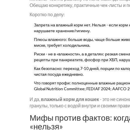
Обещаю конкретику, практичные чек-листы и п
Коротко по делу:
Запрета на влажный корм нет. Нельзя - если корм
нарушаете хранение/гигиену.
Плюсы влажного: больше воды, чаще больше животн
миске, требует холодильника.
Риски - не в «влажности», а в деталях: резкая с
рецепты при панкреатите, фосфор при ХБП, нару
Как безопасно: переход 7-10 дней, порции по калор
чистая посуда ежедневно.
Что говорят профи: полноценные влажные рацио
Global Nutrition Committee; FEDIAF 2024; AAFCO 2
И да,
влажный корм для кошек
- это не сино
гранулы, только с водой внутри и своими прав
Мифы против фактов: когда
«нельзя»