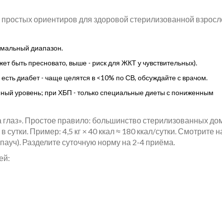
ко простых ориентиров для здоровой стерилизованной взрос
ормальный диапазон.
ет быть пресновато, выше - риск для ЖКТ у чувствительных).
есть диабет - чаще целятся в <10% по СВ, обсуждайте с врачом.
нный уровень; при ХБП - только специальные диеты с пониженным
на глаз». Простое правило: большинство стерилизованных д
сутки. Пример: 4,5 кг × 40 ккал ≈ 180 ккал/сутки. Смотрите н
/пауч). Разделите суточную норму на 2-4 приёма.
ей: