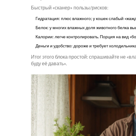
Быстрый «сканер» пользы/рисков:
Гидратация: плюс влажного; у кошек слабый «жажд
Белок: у многих влажных доля животного белка выш
Калории: легче контролировать. Порция на вид «б
Деньги и удобство: дороже и требует холодильник
Итог этого блока простой: спрашивайте не «вл
буду её давать».