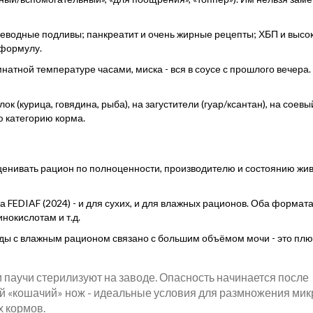
глеводные подливы; панкреатит и очень жирные рецепты; ХБП и высо
 формулу.
натной температуре часами, миска - вся в соусе с прошлого вечера.
 (курица, говядина, рыба), на загустители (гуар/ксантан), на соевы
ю категорию корма.
ценивать рацион по полноценности, производителю и состоянию жив
FEDIAF (2024) - и для сухих, и для влажных рационов. Оба формат
нокислотам и т.д.
ды с влажным рационом связано с большим объёмом мочи - это плю
и паучи стерилизуют на заводе. Опасность начинается после
щий «кошачий» нож - идеальные условия для размножения мик
х кормов.