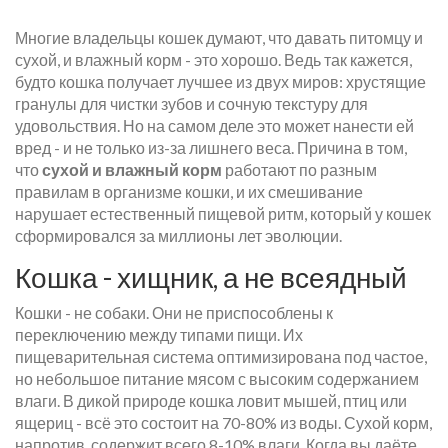
Многие владельцы кошек думают, что давать питомцу и
сухой, и влажный корм - это хорошо. Ведь так кажется,
будто кошка получает лучшее из двух миров: хрустящие
гранулы для чистки зубов и сочную текстуру для
удовольствия. Но на самом деле это может нанести ей
вред - и не только из-за лишнего веса. Причина в том,
что
сухой и влажный корм
работают по разным
правилам в организме кошки, и их смешивание
нарушает естественный пищевой ритм, который у кошек
сформировался за миллионы лет эволюции.
Кошка - хищник, а не всеядный
Кошки - не собаки. Они не приспособлены к
переключению между типами пищи. Их
пищеварительная система оптимизирована под частое,
но небольшое питание мясом с высоким содержанием
влаги. В дикой природе кошка ловит мышей, птиц или
ящериц - всё это состоит на 70-80% из воды. Сухой корм,
напротив, содержит всего 8-10% влаги. Когда вы даёте