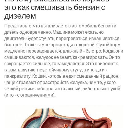
это как смешивать бензин с
дизелем
Представьте, что вы вливаете в автомобиль бензин и
дизель одновременно. Машина может ехать, но
двигатель будет стучать, перегреваться, изнашиваться
быстрее. То же самое происходит с кошкой. Сухой корм
медленно переваривается, влажный - быстро. Когда они
смешиваются, желудок не знает, как реагировать. Он то
сокращается сильнее, то замедляется. Это приводит к
газам, вздутию, неустойчивому стулу, а иногда и к
панкреатиту. Кошки, которые едят смешанный рацион,
чаще страдают от расстройств желудка, чем те, у кого
чёткий режим: либо только влажный, либо только сухой
(и то - с ограничениями).