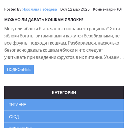
Posted By
Ярослава Лебедева
Вкл 12 мар 2025 Комментарии (0)
МОЖНО ЛИ ДАВАТЬ КОШКАМ ЯБЛОКИ?
Могут ли яблоки быть частью кошачьего рациона? Хотя
яблоки богаты витаминами и кажутся безобидными, не
все фрукты подходят кошкам. Разбираемся, насколько
безопасно давать кошкам яблоки и что следует
учитывать при введении фруктов в их питание. Узнаем,
какие компоненты яблок могут быть опасны и как
ПОДРОБНЕЕ
правильно давать их маленьким пушистым друзьям.
КАТЕГОРИИ
ПИТАНИЕ
УХОД