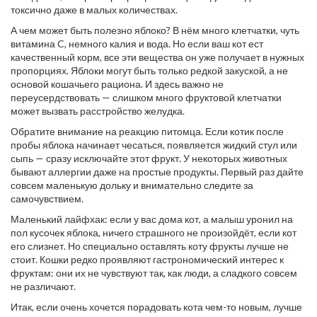
токсично даже в малых количествах.
А чем может быть полезно яблоко? В нём много клетчатки, чуть
витамина C, немного калия и вода. Но если ваш кот ест
качественный корм, все эти вещества он уже получает в нужных
пропорциях. Яблоки могут быть только редкой закуской, а не
основой кошачьего рациона. И здесь важно не
переусердствовать — слишком много фруктовой клетчатки
может вызвать расстройство желудка.
Обратите внимание на реакцию питомца. Если котик после
пробы яблока начинает чесаться, появляется жидкий стул или
сыпь — сразу исключайте этот фрукт. У некоторых животных
бывают аллергии даже на простые продукты. Первый раз дайте
совсем маленькую дольку и внимательно следите за
самочувствием.
Маленький лайфхак: если у вас дома кот, а малыш уронил на
пол кусочек яблока, ничего страшного не произойдёт, если кот
его слизнет. Но специально оставлять коту фрукты лучше не
стоит. Кошки редко проявляют гастрономический интерес к
фруктам: они их не чувствуют так, как люди, а сладкого совсем
не различают.
Итак, если очень хочется порадовать кота чем-то новым, лучше