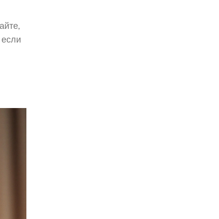
айте,
 если