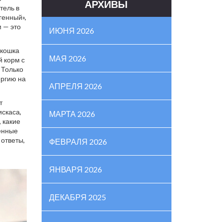
АРХИВЫ
тель в
генный»,
м — это
ИЮНЯ 2026
 кошка
МАЯ 2026
й корм с
 Только
ергию на
АПРЕЛЯ 2026
т
искаса,
МАРТА 2026
 какие
ренные
 ответы,
ФЕВРАЛЯ 2026
ЯНВАРЯ 2026
ДЕКАБРЯ 2025