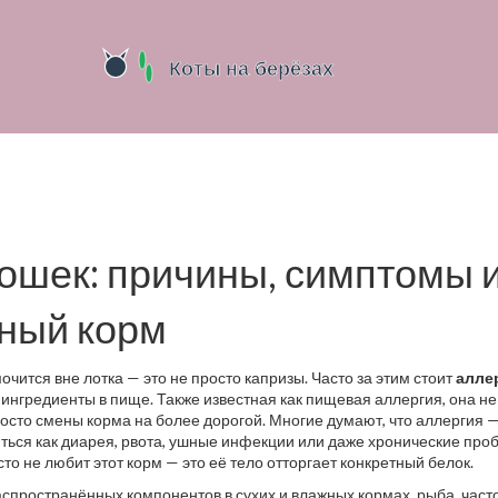
кошек: причины, симптомы 
сный корм
очится вне лотка — это не просто капризы. Часто за этим стоит
алле
 ингредиенты в пище
. Также известная как
пищевая аллергия
, она не
росто смены корма на более дорогой.
Многие думают, что аллергия —
ться как диарея, рвота, ушные инфекции или даже хронические про
сто не любит этот корм — это её тело отторгает конкретный белок.
аспространённых компонентов в сухих и влажных кормах
,
рыба
,
част