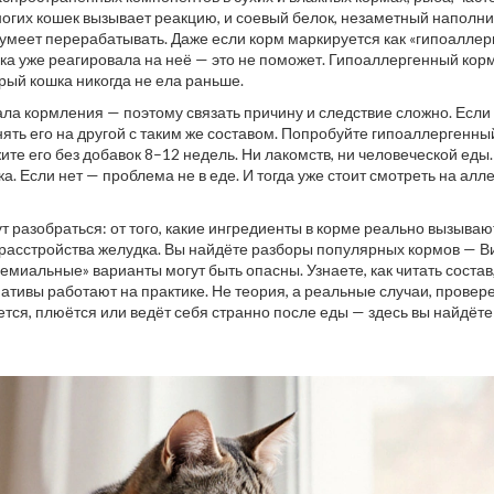
ногих кошек вызывает реакцию
, и
соевый белок
,
незаметный наполни
 умеет перерабатывать
. Даже если корм маркируется как «гипоаллер
шка уже реагировала на неё — это не поможет. Гипоаллергенный кор
орый кошка никогда не ела раньше.
ла кормления — поэтому связать причину и следствие сложно. Если
ять его на другой с таким же составом. Попробуйте гипоаллергенны
те его без добавок 8–12 недель. Ни лакомств, ни человеческой еды.
а. Если нет — проблема не в еде. И тогда уже стоит смотреть на алл
т разобраться: от того, какие ингредиенты в корме реально вызываю
о расстройства желудка. Вы найдёте разборы популярных кормов — В
миальные» варианты могут быть опасны. Узнаете, как читать состав,
нативы работают на практике. Не теория, а реальные случаи, прове
ся, плюётся или ведёт себя странно после еды — здесь вы найдёте