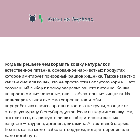
Когда вы решаете
чем кормить кошку натуралкой
,
естественное питание, основанное на животных продуктах,
которое имитирует природный рацион хищника
. Также известно
как
raw diet для кошек
, это не просто отказ от сухого корма — это
осознанный выбор в пользу здоровья вашего питомца
. Кошки —
не просто милые животные, они — обязательные хищники. Их
пищеварительная система устроена так, чтобы
перерабатывать мясо, органы и кости, а не крупы, овощи или
отварную курицу без субпродуктов. Если вы кормите кошку тем,
что едите вы, вы рискуете лишить её критически важных
веществ — таурина, аргинина, витамина A в активной форме.
Без них кошка может заболеть сердцем, потерять зрение или
даже погибнуть.