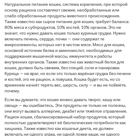
Натуральное питание кошек
,
система кормления, при которой
основу рациона составляют свежие, необработанные или
слабо обработанные продукты животного происхождения
.
Также известно как
сырое питание для кошек
, требует баланса:
80% мяса и субпродуктов, 10% костей, 10% органов
. Это не
значит, что нужно давать кошке только куриные грудки. Нужно
включать печень, сердце, почки — они содержат те
микроэлементы, которых нет в чистом мясе.
Мясо для кошек
,
основной источник белка и аминокислот, необходимых для
поддержания мышечной массы, иммунитета и работы
внутренних органов
. Также известно как
животный белок для
кошек
, должно быть свежим, без специй, соли и панировки
.
Курица — не враг, но если это только варёная грудка без печени
и костей, это не рацион, а ловушка. Кошка будет есть, но со
временем начнёт терять вес, шерсть, силу — и вы не поймёте,
почему.
Если вы думаете, что кошке можно давать творог, кашу или
овощи — вы ошибаетесь. Эти продукты не только не полезны,
они могут вызвать аллергию, диабет или тяжёлое отравление.
Рацион кошки
,
сбалансированный набор продуктов, который
полностью удовлетворяет её биологические потребности как
хищника
. Также известно как
кошачья диета
, не должен
включать ни одного злака, ни одной ложки каши, ни одного