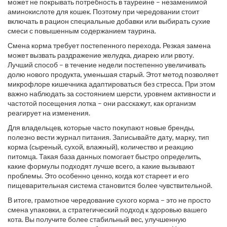
может не покрывать потребность в тауреине – незаменимой
аминокислоте для кошек. Поэтому при чередовании стоит
включать в рацион специальные добавки или выбирать сухие
смеси с повышенным содержанием таурина.
Смена корма требует постепенного перехода. Резкая замена
может вызвать раздражение желудка, диарею или рвоту.
Лучший способ – в течение недели постепенно увеличивать
долю нового продукта, уменьшая старый. Этот метод позволяет
микрофлоре кишечника адаптироваться без стресса. При этом
важно наблюдать за состоянием шерсти, уровнем активности и
частотой посещения лотка – они расскажут, как организм
реагирует на изменения.
Для владельцев, которые часто покупают новые бренды,
полезно вести журнал питания. Записывайте дату, марку, тип
корма (сыреный, сухой, влажный), количество и реакцию
питомца. Такая база данных помогает быстро определить,
какие формулы подходят лучше всего, а какие вызывают
проблемы. Это особенно ценно, когда кот стареет и его
пищеварительная система становится более чувствительной.
В итоге, грамотное чередование сухого корма – это не просто
смена упаковки, а стратегический подход к здоровью вашего
кота. Вы получите более стабильный вес, улучшенную