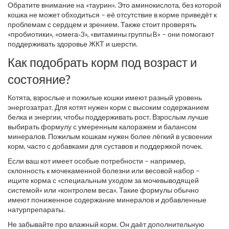
Обратите внимание на «таурин». Это аминокислота, без которой
кошка не может обходиться – её отсутствие в корме приведёт к
проблемам с сердцем и зрением. Также стоит проверять
«пробиотики», «омега‑3», «витамины группы B» – они помогают
поддерживать здоровье ЖКТ и шерсти.
Как подобрать корм под возраст и
состояние?
Котята, взрослые и пожилые кошки имеют разный уровень
энергозатрат. Для котят нужен корм с высоким содержанием
белка и энергии, чтобы поддерживать рост. Взрослым лучше
выбирать формулу с умеренным калоражем и балансом
минералов. Пожилым кошкам нужен более лёгкий в усвоении
корм, часто с добавками для суставов и поддержкой почек.
Если ваш кот имеет особые потребности – например,
склонность к мочекаменной болезни или весовой набор –
ищите корма с «специальным уходом за мочевыводящей
системой» или «контролем веса». Такие формулы обычно
имеют пониженное содержание минералов и добавленные
натурпрепараты.
Не забывайте про влажный корм. Он даёт дополнительную