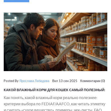
Posted By
Ярослава Лебедева
Вкл 13 сен 2025 Комментарии (0)
КАКОЙ ВЛАЖНЫЙ КОРМ ДЛЯ КОШЕК САМЫЙ ПОЛЕЗНЫЙ:
КАК ВЫБРАТЬ ПО СОСТАВУ И НОРМАМ FEDIAF/AAFCO
(ГАЙД 2025)
Как понять, какой влажный корм реально полезнее:
критерии выбора по FEDIAF/AAFCO, как читать этикетку
и считать «сухое вещество», примеры, чек-листы, FAQ.