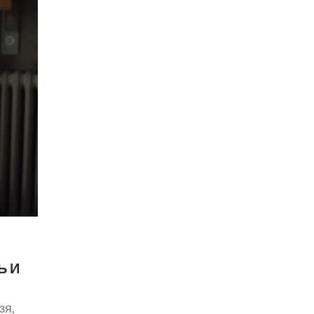
Ь И
зя,