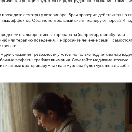
ергическая реакция: зуд, отёк лица, затруднённое дыхание. Такие с
 проходите осмотры у ветеринара. Врач проверит, действительно л
очных эффектов. Обычно контрольный визит планируют через 2‑4 н
ет предложить альтернативные препараты (например, фенибут или
ина) или терапию поведения. Не бросайте лечение сами – самосто
 тревоги.
м для снижения тревожности у котов, но только под чётким наблюд
побочные эффекты требуют внимания. Сочетайте медикаментозную
 визитами к ветеринару – так ваш мурлыка будет чувствовать себя