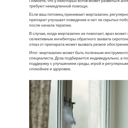
Помните, что у некоторых котов может развиться алл
требуют немедленной помощи.
Если ваш питомец принимает миртазапин, регулярно
препарат улучшает поведение и нет ли скрытых поб
после начала терапии.
В случае, когда миртазапин не помогает, врач мож
селективные ингибиторы обратного захвата серотон
отказ от препарата может вызвать резкое обострение
Итог: миртазапин может быть полезным инструменто
специалиста. Доза подбирается индивидуально, а 
поддержку с улучшением среды, игрой и регулярными
спокойнее и здоровее.