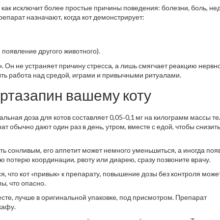
 как исключит более простые причины поведения: болезни, боль, не
репарат назначают, когда кот демонстрирует:
 появление другого животного).
». Он не устраняет причину стресса, а лишь смягчает реакцию нервн
ть работа над средой, играми и привычными ритуалами.
иртазапин вашему коту
ьная доза для котов составляет 0,05‑0,1 мг на килограмм массы те
т обычно дают один раз в день, утром, вместе с едой, чтобы снизить
ать сонливым, его аппетит может немного уменьшиться, а иногда поя
ю потерю координации, рвоту или диарею, сразу позвоните врачу.
я, что кот «привык» к препарату, повышение дозы без контроля може
ы, что опасно.
сте, лучше в оригинальной упаковке, под присмотром. Препарат
кафу.