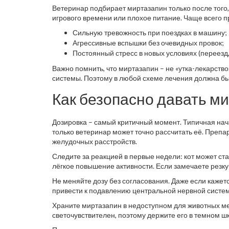
Ветеринар подбирает миртазапин только после того,
игрового времени или плохое питание. Чаще всего п
Сильную тревожность при поездках в машину;
Агрессивные вспышки без очевидных провок;
Постоянный стресс в новых условиях (переезд,
Важно помнить, что миртазапин – не «утка-лекарство
системы. Поэтому в любой схеме лечения должна бы
Как безопасно давать м
Дозировка – самый критичный момент. Типичная начал
только ветеринар может точно рассчитать её. Препара
желудочных расстройств.
Следите за реакцией в первые недели: кот может ст
лёгкое повышение активности. Если замечаете резку
Не меняйте дозу без согласования. Даже если кажетс
привести к подавлению центральной нервной систем
Храните миртазапин в недоступном для животных ме
светочувствителен, поэтому держите его в темном ш