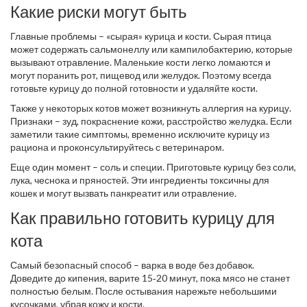
Какие риски могут быть
Главные проблемы – «сырая» курица и кости. Сырая птица
может содержать сальмонеллу или кампилобактерию, которые
вызывают отравление. Маленькие кости легко ломаются и
могут поранить рот, пищевод или желудок. Поэтому всегда
готовьте курицу до полной готовности и удаляйте кости.
Также у некоторых котов может возникнуть аллергия на курицу.
Признаки – зуд, покраснение кожи, расстройство желудка. Если
заметили такие симптомы, временно исключите курицу из
рациона и проконсультируйтесь с ветеринаром.
Еще один момент – соль и специи. Приготовьте курицу без соли,
лука, чеснока и пряностей. Эти ингредиенты токсичны для
кошек и могут вызвать панкреатит или отравление.
Как правильно готовить курицу для
кота
Самый безопасный способ – варка в воде без добавок.
Доведите до кипения, варите 15‑20 минут, пока мясо не станет
полностью белым. После остывания нарежьте небольшими
кусочками, убрав кожу и кости.