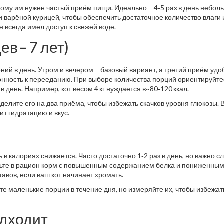
тому им нужен частый приём пищи. Идеально – 4‑5 раз в день небо
 варёной курицей, чтобы обеспечить достаточное количество влаги 
н всегда имел доступ к свежей воде.
в – 7 лет)
ний в день. Утром и вечером – базовый вариант, а третий приём удо
лонность к перееданию. При выборе количества порций ориентируйте
 в день. Например, кот весом 4 кг нуждается в~80‑120 ккал.
делите его на два приёма, чтобы избежать скачков уровня глюкозы.
ит гидратацию и вкус.
в калориях снижается. Часто достаточно 1‑2 раз в день, но важно с
авьте в рацион корм с повышенным содержанием белка и пониженны
авов, если ваш кот начинает хромать.
те маленькие порции в течение дня, но измеряйте их, чтобы избежат
одходит