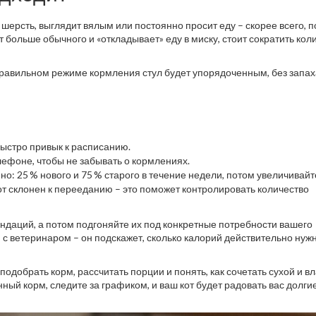
 шерсть, выглядит вялым или постоянно просит еду – скорее всего, 
т больше обычного и «откладывает» еду в миску, стоит сократить кол
правильном режиме кормления стул будет упорядоченным, без запах
 быстро привык к расписанию.
ефоне, чтобы не забывать о кормлениях.
но: 25 % нового и 75 % старого в течение недели, потом увеличивайт
кот склонен к перееданию – это поможет контролировать количество
ендаций, а потом подгоняйте их под конкретные потребности вашего
 с ветеринаром – он подскажет, сколько калорий действительно нуж
подобрать корм, рассчитать порции и понять, как сочетать сухой и 
ный корм, следите за графиком, и ваш кот будет радовать вас долгие