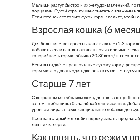
Малыши растут быстро и их желудок маленький, поэ
порциями. Сухой корм лучше сочетать с влажным или
Если котёнок ест только сухой корм, следите, чтобы о
Взрослая кошка (6 месяце
Для большинства взрослых кошек хватает 2‑3 кормле
добавить, если ваш кот активен ночью или имеет ск
калорийность корма: обычно 20‑30 ккал / кг веса тела
Если вы отдаёте предпочтение сухому корму, распре
корм можно давать один‑два раза в сутки – это улучш
Старше 7 лет
С возрастом метаболизм замедляется, а потребность 
за тем, чтобы пища была лёгкой для усвоения. Доб
уровнем жира, а также специальные добавки для суст
Если ваш старый кот любит перекусывать, предлагай
лишних калорий.
Как понять, что режим п