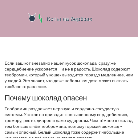
Если ваш кот внезапно нашёл кусок шоколада, сразу же
сердцебиение ускоряется – и не в радость. Шоколад содержит
теобромин, который у кошек выводится гораздо медленнее, чем
у людей. Это значит, что даже небольшая доза может вызвать
тяжёлое отравление.
Почему шоколад опасен
Теобромин раздражает нервную и сердечно‑сосудистую
системы. У котов он приводит к повышенному сердцебиению,
тремору, рвоте, диарее и даже судорогам. Чем тёмнее шоколад,
тем больше в нём теобромина, поэтому горький шоколад –
самый опасный. Белый шоколад тоже содержит небольшие
количества, но всё равно не стоит рисковать.