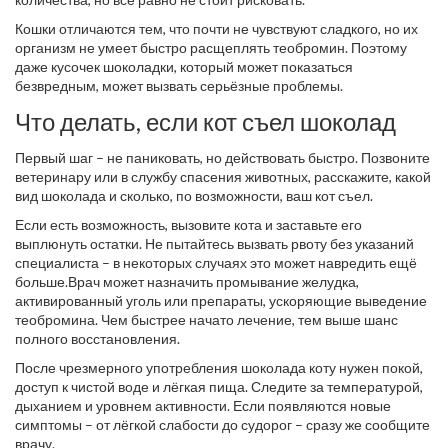
Кошки отличаются тем, что почти не чувствуют сладкого, но их
организм не умеет быстро расщеплять теобромин. Поэтому
даже кусочек шоколадки, который может показаться
безвредным, может вызвать серьёзные проблемы.
Что делать, если кот съел шоколад
Первый шаг – не паниковать, но действовать быстро. Позвоните
ветеринару или в службу спасения животных, расскажите, какой
вид шоколада и сколько, по возможности, ваш кот съел.
Если есть возможность, вызовите кота и заставьте его
выплюнуть остатки. Не пытайтесь вызвать рвоту без указаний
специалиста – в некоторых случаях это может навредить ещё
больше.Врач может назначить промывание желудка,
активированный уголь или препараты, ускоряющие выведение
теобромина. Чем быстрее начато лечение, тем выше шанс
полного восстановления.
После чрезмерного употребления шоколада коту нужен покой,
доступ к чистой воде и лёгкая пища. Следите за температурой,
дыханием и уровнем активности. Если появляются новые
симптомы – от лёгкой слабости до судорог – сразу же сообщите
врачу.