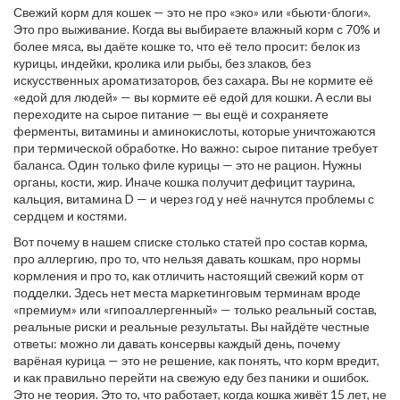
Свежий корм для кошек — это не про «эко» или «бьюти-блоги».
Это про выживание. Когда вы выбираете влажный корм с 70% и
более мяса, вы даёте кошке то, что её тело просит: белок из
курицы, индейки, кролика или рыбы, без злаков, без
искусственных ароматизаторов, без сахара. Вы не кормите её
«едой для людей» — вы кормите её едой для кошки. А если вы
переходите на сырое питание — вы ещё и сохраняете
ферменты, витамины и аминокислоты, которые уничтожаются
при термической обработке. Но важно: сырое питание требует
баланса. Один только филе курицы — это не рацион. Нужны
органы, кости, жир. Иначе кошка получит дефицит таурина,
кальция, витамина D — и через год у неё начнутся проблемы с
сердцем и костями.
Вот почему в нашем списке столько статей про состав корма,
про аллергию, про то, что нельзя давать кошкам, про нормы
кормления и про то, как отличить настоящий свежий корм от
подделки. Здесь нет места маркетинговым терминам вроде
«премиум» или «гипоаллергенный» — только реальный состав,
реальные риски и реальные результаты. Вы найдёте честные
ответы: можно ли давать консервы каждый день, почему
варёная курица — это не решение, как понять, что корм вредит,
и как правильно перейти на свежую еду без паники и ошибок.
Это не теория. Это то, что работает, когда кошка живёт 15 лет, не