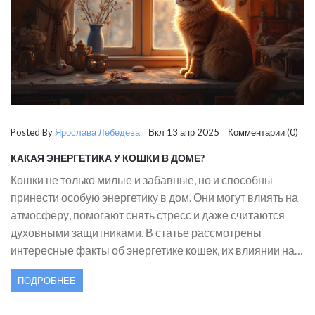
Posted By
Ярослава Лебедева
Вкл 13 апр 2025 Комментарии (0)
КАКАЯ ЭНЕРГЕТИКА У КОШКИ В ДОМЕ?
Кошки не только милые и забавные, но и способны
принести особую энергетику в дом. Они могут влиять на
атмосферу, помогают снять стресс и даже считаются
духовными защитниками. В статье рассмотрены
интересные факты об энергетике кошек, их влиянии на
человека и советы по уходу, чтобы ваш пушистый друг
ПОДРОБНЕЕ
всегда был здоров и счастлив.