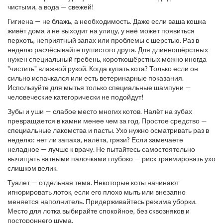
чистыми, а вода — свежей!
Гигиена — не блажь, а необходимость. Даже если ваша кошка
живёт дома и не выходит на улицу, у неё может появиться
перхоть, неприятный запах или проблемы с шерстью. Раз в
неделю расчёсывайте пушистого друга. Для длинношёрстных
нужен специальный гребень, короткошёрстных можно иногда
"чистить" влажной рукой. Когда купать кота? Только если он
сильно испачкался или есть ветеринарные показания.
Используйте для мытья только специальные шампуни —
человеческие категорически не подойдут!
Зубы и уши — слабое место многих котов. Налёт на зубах
превращается в камни менее чем за год. Простое средство —
специальные лакомства и пасты. Ухо нужно осматривать раз в
неделю: нет ли запаха, налёта, грязи? Если замечаете
неладное — лучше к врачу. Не пытайтесь самостоятельно
вычищать ватными палочками глубоко — риск травмировать ухо
слишком велик.
Туалет — отдельная тема. Некоторые коты начинают
игнорировать лоток, если его плохо мыть или внезапно
меняется наполнитель. Придерживайтесь режима уборки.
Место для лотка выбирайте спокойное, без сквозняков и
постороннего шума.