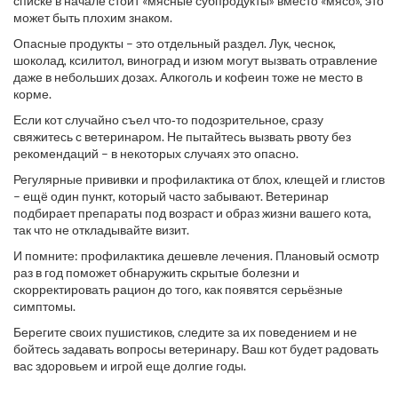
списке в начале стоит «мясные субпродукты» вместо «мясо», это
может быть плохим знаком.
Опасные продукты – это отдельный раздел. Лук, чеснок,
шоколад, ксилитол, виноград и изюм могут вызвать отравление
даже в небольших дозах. Алкоголь и кофеин тоже не место в
корме.
Если кот случайно съел что‑то подозрительное, сразу
свяжитесь с ветеринаром. Не пытайтесь вызвать рвоту без
рекомендаций – в некоторых случаях это опасно.
Регулярные прививки и профилактика от блох, клещей и глистов
– ещё один пункт, который часто забывают. Ветеринар
подбирает препараты под возраст и образ жизни вашего кота,
так что не откладывайте визит.
И помните: профилактика дешевле лечения. Плановый осмотр
раз в год поможет обнаружить скрытые болезни и
скорректировать рацион до того, как появятся серьёзные
симптомы.
Берегите своих пушистиков, следите за их поведением и не
бойтесь задавать вопросы ветеринару. Ваш кот будет радовать
вас здоровьем и игрой еще долгие годы.