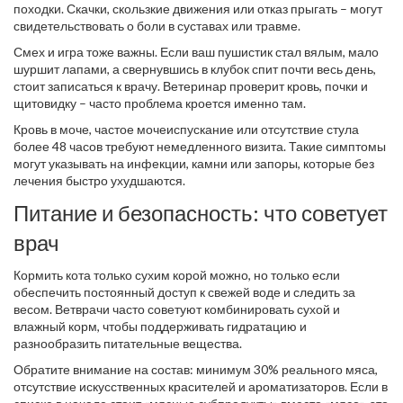
походки. Скачки, скользкие движения или отказ прыгать – могут
свидетельствовать о боли в суставах или травме.
Смех и игра тоже важны. Если ваш пушистик стал вялым, мало
шуршит лапами, а свернувшись в клубок спит почти весь день,
стоит записаться к врачу. Ветеринар проверит кровь, почки и
щитовидку – часто проблема кроется именно там.
Кровь в моче, частое мочеиспускание или отсутствие стула
более 48 часов требуют немедленного визита. Такие симптомы
могут указывать на инфекции, камни или запоры, которые без
лечения быстро ухудшаются.
Питание и безопасность: что советует
врач
Кормить кота только сухим корой можно, но только если
обеспечить постоянный доступ к свежей воде и следить за
весом. Ветврачи часто советуют комбинировать сухой и
влажный корм, чтобы поддерживать гидратацию и
разнообразить питательные вещества.
Обратите внимание на состав: минимум 30% реального мяса,
отсутствие искусственных красителей и ароматизаторов. Если в