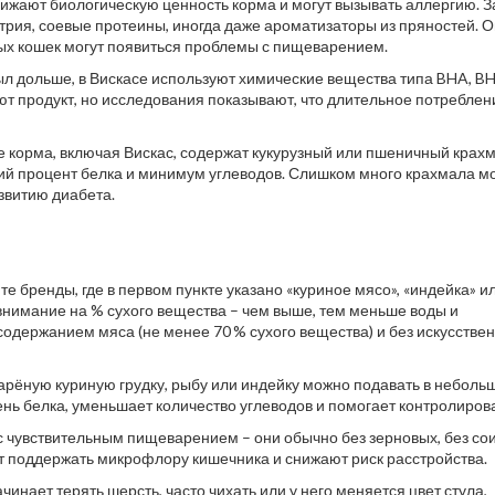
нижают биологическую ценность корма и могут вызывать аллергию. 
атрия, соевые протеины, иногда даже ароматизаторы из пряностей. 
ных кошек могут появиться проблемы с пищеварением.
ыл дольше, в Вискасе используют химические вещества типа BHA, BH
ют продукт, но исследования показывают, что длительное потреблен
е корма, включая Вискас, содержат кукурузный или пшеничный крахм
кий процент белка и минимум углеводов. Слишком много крахмала м
азвитию диабета.
те бренды, где в первом пункте указано «куриное мясо», «индейка» и
внимание на % сухого вещества – чем выше, тем меньше воды и
одержанием мяса (не менее 70 % сухого вещества) и без искусстве
арёную куриную грудку, рыбу или индейку можно подавать в неболь
нь белка, уменьшает количество углеводов и помогает контролирова
 чувствительным пищеварением – они обычно без зерновых, без сои
 поддержать микрофлору кишечника и снижают риск расстройства.
ачинает терять шерсть, часто чихать или у него меняется цвет стула,