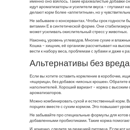
именно оно взялось. Такие крахмалистые добавки с
идут ароматизаторы и усилители вкуса – глутамат н
делают корм более «аппетитным», но у чувствитель
Не забываем о консервантах. Чтобы срок годности б
витамин Е в синтетической форме. Они стабилизиру
может усиливать окислительный стресс у животных.
Наконец, уровень углеводов. Многие сухие и влажны
Кошка – хищник, её организм рассчитывает на высо
вести к набору веса, проблемам с зубами и даже к р
Альтернативы без вреда
Если вы хотите оставить кормление в коробочке, ищи
«ящерица», без добавок «мясных крошек». Обратите 
наполнителей. Хороший вариант – корма с высоким с
ароматизаторов.
Можно комбинировать сухой и естественный корм. В
порциях вместе с сухим кормом. Это повышает урове
Не забывайте про специальные формулы для котов с
добавленными пробиотиками. Такие корма помогают
И, конечно, следите за реакцией питомца. Если кот н