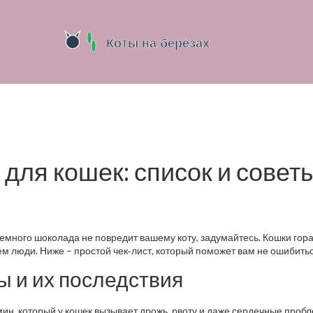
для кошек: список и совет
 немного шоколада не повредит вашему коту, задумайтесь. Кошки гор
м люди. Ниже – простой чек‑лист, который поможет вам не ошибитьс
 и их последствия
ин, который у кошек вызывает дрожь, рвоту и даже сердечные проб