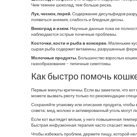
Чем темнее шоколад, тем больше риска.
Лук, чеснок, порей.
Содержание дисульфидов разруш
появиться анемия, слабость и бледные десны.
Виноград и изюм.
Научные данные пока не полност
наблюдаются острые почечные проблемы.
Косточки, кости и рыба в консерве.
Маленькие кус
сырая рыба содержит витамины, разрушенные ферме
Молочные продукты.
Большинство взрослых кошек
газообразование – типичные симптомы.
Как быстро помочь кошк
Первые минуты критичны. Если вы заметили, что кот
можете вызвать рвоту только по рекомендации специ
Сохраняйте упаковку или описание продукта, чтобы 
совета: мед, молоко и активированный уголь могут 
Если кот выглядит вялым, у него повышенная темпер
Быстрая инфузионная терапия часто спасает жизнь 
Чтобы избежать проблем, держите пищу, которой нел