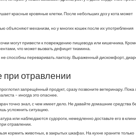
ает красные кровяные клетки. После небольших доз у кота может
ью объясняют механизм, но у многих кошек после их употребления
очки могут привести к повреждению пищевода или кишечника. Кроме
нтами, что может вызвать дефицит тиамина.
 не способны переваривать лактозу. Выраженный дискомфорт, диар
е при отравлении
 проглотил запрещённый продукт, сразу позвоните ветеринару. Пока 
алиста – иногда это опаснее.
врач точно знал, с чем имеет дело. Не давайте домашние средства б
лишь усложнить ситуацию.
атура или наблюдаются судороги, немедленно доставьте его в клини
при отравлении.
ьзя кормить животных, в закрытых шкафах. На кухне храните только