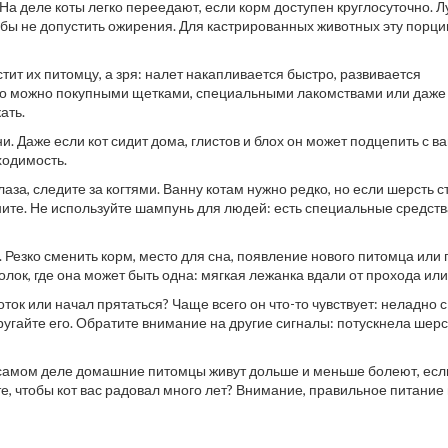
. На деле коты легко переедают, если корм доступен круглосуточно. 
чтобы не допустить ожирения. Для кастрированных животных эту порц
тит их питомцу, а зря: налет накапливается быстро, развивается
это можно покупными щетками, специальными лакомствами или даже
ать.
и. Даже если кот сидит дома, глистов и блох он может подцепить с в
ходимость.
лаза, следите за когтями. Ванну котам нужно редко, но если шерсть с
ните. Не используйте шампунь для людей: есть специальные средств
 Резко сменить корм, место для сна, появление нового питомца или
олок, где она может быть одна: мягкая лежанка вдали от прохода или
ток или начал прятаться? Чаще всего он что-то чувствует: неладно с
гайте его. Обратите внимание на другие сигналы: потускнела шерст
а самом деле домашние питомцы живут дольше и меньше болеют, есл
е, чтобы кот вас радовал много лет? Внимание, правильное питание