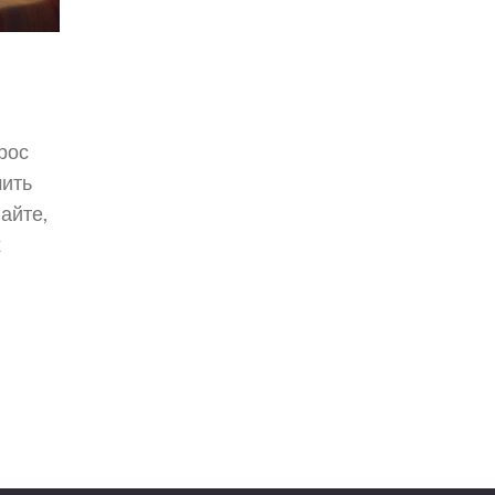
рос
мить
найте,
х