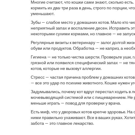
Многие считают, что кошки сами знают, сколько есть
кормить их два-три раза в день, строго по порции, 
уменьшают.
Зубы — слабое место у домашних котов. Мало кто чис
неприятный запах и воспаление десен. Исправить 
некоторыми сухими кормами, но главное — не запуск
Регулярные визиты к ветеринару — залог долгой жизн
обуви или продуктов. Обработка — не каприз, а необ
Гигиена — не только чистка шерсти. Проверьте уши, г
грязной или появился специфический запах — не тя
котов, которые не вызовут аллергии.
Стресс — частая причина проблем у домашних котов.
— все это удар по психике животного. Кошке нужен уг
Задумывались, почему кот вдруг перестал ходить в ло
мочевыводящей системой или с пищеварением. Не ру
меньше играть — повод для проверки у врача.
Есть миф, что у дворовых котов крепче здоровье. Н
ними правильно ухаживают. Все в ваших руках. Хотит
забота — это главное лекарство.