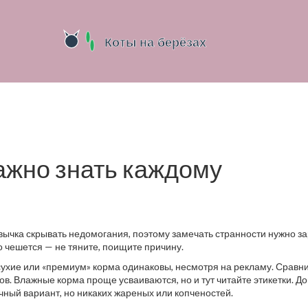
важно знать каждому
ивычка скрывать недомогания, поэтому замечать странности нужно з
о чешется — не тяните, поищите причину.
сухие или «премиум» корма одинаковы, несмотря на рекламу. Сравн
аков. Влажные корма проще усваиваются, но и тут читайте этикетки. 
чный вариант, но никаких жареных или копченостей.