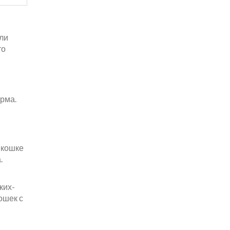
ели
то
орма.
 кошке
.
ких-
ошек с