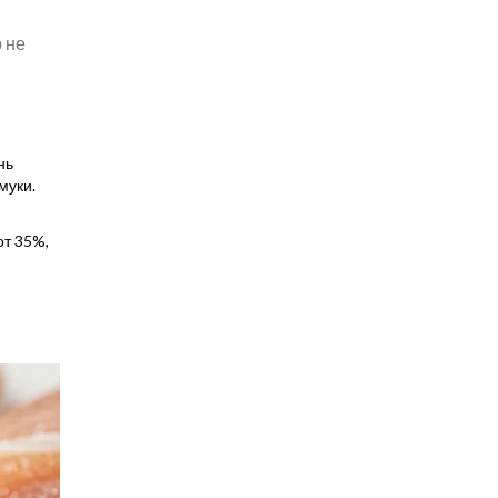
 не
нь
муки.
от 35%,