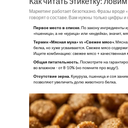
Как читать этикетку: лови
Маркетинг работает безотказно. Фразы вроде 
говорят о составе. Вам нужны только цифры и 
Первое место в списке.
По закону ингредиенты и
«пшеница», а не «курица» или «индейка», значит, м
Термин «Мясная мука» vs «Свежее мясо».
Мясная
белка, но хуже усваивается. Свежее мясо содержит
Ищите комбинацию: свежее мясо + качественная 
Общая питательность.
Посмотрите на гарантиров
во влажном - от 8-10% (но помните про воду!).
Отсутствие зерна.
Кукуруза, пшеница и соя зани
позволяют увеличить долю животного белка.