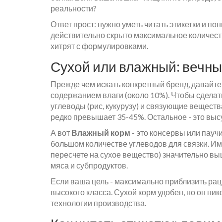
реальности?
Ответ прост: нужно уметь читать этикетки и п
действительно скрыто максимальное количеств
хитрят с формулировками.
Сухой или влажный: вечны
Прежде чем искать конкретный бренд, давайт
содержанием влаги (около 10%)
. Чтобы сдела
углеводы (рис, кукурузу) и связующие вещест
редко превышает 35-45%. Остальное - это выс
А вот
Влажный корм
- это консервы или пауч
большом количестве углеводов для связки. Им
пересчете на сухое вещество) значительно вы
мяса и субпродуктов.
Если ваша цель - максимально приблизить рац
высокого класса. Сухой корм удобен, но он ни
технологии производства.