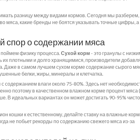
онимать разницу между видами кормов. Сегодня мы разберем, 
о мяса, какие бренды не боятся указывать точные цифры, а
й спор о содержании мяса
е поймем физику процесса.
Сухой корм
- это гранулы с низки
ть их плотными и долго хранящимися, производители добавл
ва. Даже в самом лучшем сухом корме содержание сырого мя
ушенные белки, жиры, минералы и клетчатка.
и с содержанием влаги около 75-80%
. Здесь нет необходимос
енно поэтому в качественном влажном корме процент мяса 
ше. В идеальных вариантах он может достигать 90-95% чисто
ион кошки к естественному, делайте ставку на влажные кор
когда не побьет рекорды по содержанию свежего мяса из-за