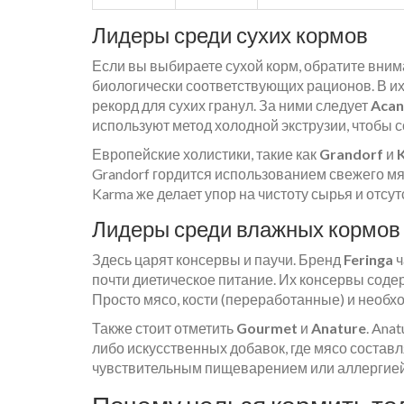
Лидеры среди сухих кормов
Если вы выбираете сухой корм, обратите вни
биологически соответствующих рационов. В и
рекорд для сухих гранул. За ними следует
Acan
используют метод холодной экструзии, чтобы 
Европейские холистики, такие как
Grandorf
и
K
Grandorf гордится использованием свежего мяс
Karma же делает упор на чистоту сырья и отсу
Лидеры среди влажных кормов
Здесь царят консервы и паучи. Бренд
Feringa
ч
почти диетическое питание. Их консервы содер
Просто мясо, кости (переработанные) и необ
Также стоит отметить
Gourmet
и
Anature
. Ana
либо искусственных добавок, где мясо составл
чувствительным пищеварением или аллергией