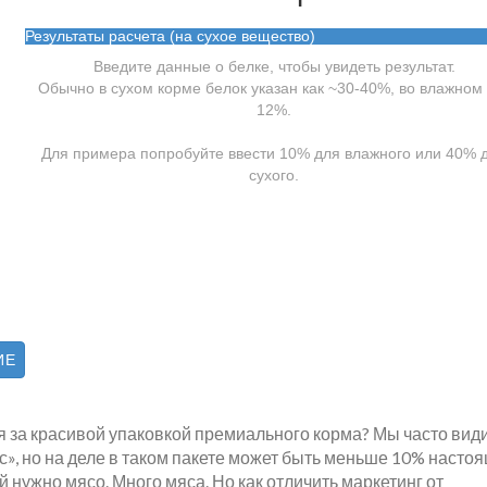
Результаты расчета (на сухое вещество)
Введите данные о белке, чтобы увидеть результат.
Обычно в сухом корме белок указан как ~30-40%, во влажном 
12%.
Для примера попробуйте ввести 10% для влажного или 40% 
сухого.
ИЕ
я за красивой упаковкой премиального корма? Мы часто вид
с», но на деле в таком пакете может быть меньше 10% насто
й нужно мясо. Много мяса. Но как отличить маркетинг от