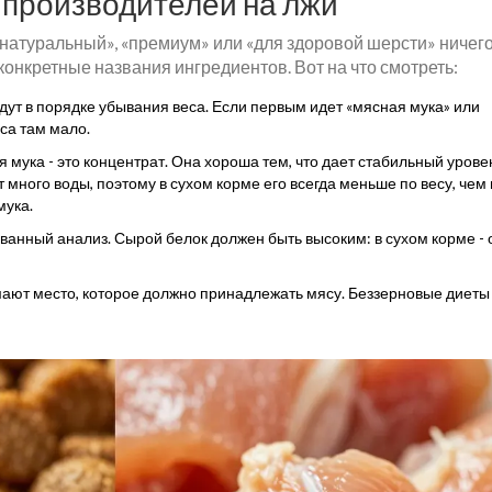
м производителей на лжи
«натуральный», «премиум» или «для здоровой шерсти» ничего
конкретные названия ингредиентов. Вот на что смотреть:
дут в порядке убывания веса. Если первым идет «мясная мука» или
яса там мало.
 мука - это концентрат. Она хороша тем, что дает стабильный урове
 много воды, поэтому в сухом корме его всегда меньше по весу, чем 
мука.
анный анализ. Сырой белок должен быть высоким: в сухом корме - 
мают место, которое должно принадлежать мясу. Беззерновые диеты