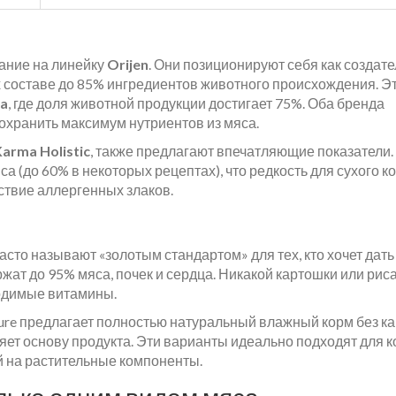
мание на линейку
Orijen
. Они позиционируют себя как создат
х составе до 85% ингредиентов животного происхождения. Э
a
, где доля животной продукции достигает 75%. Оба бренда
сохранить максимум нутриентов из мяса.
arma Holistic
, также предлагают впечатляющие показатели.
а (до 60% в некоторых рецептах), что редкость для сухого к
тствие аллергенных злаков.
асто называют «золотым стандартом» для тех, кто хочет дать
жат до 95% мяса, почек и сердца. Никакой картошки или риса
ходимые витамины.
ture предлагает полностью натуральный влажный корм без ка
яет основу продукта. Эти варианты идеально подходят для к
 на растительные компоненты.