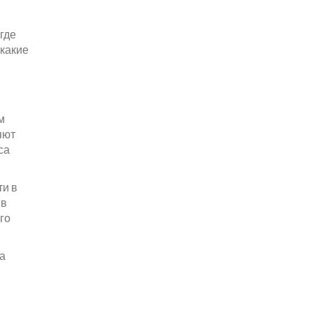
где
 какие
м
яют
са
ти в
(в
го
ма