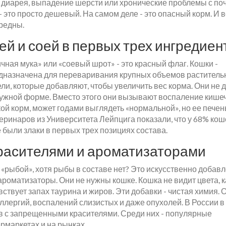
а, диарея, выпадение шерсти или хронические проблемы с по
это просто дешевый. На самом деле - это опасный корм. И в
редны.
ей и соей в первых трех ингредиен
ичная мука» или «соевый шрот» - это красный флаг. Кошки -
едназначена для переваривания крупных объемов растител
ли, которые добавляют, чтобы увеличить вес корма. Они не 
в нужной форме. Вместо этого они вызывают воспаление кише
кой корм, может годами выглядеть «нормальной», но ее печен
еринаров из Университета Лейпцига показали, что у 68% кош
были злаки в первых трех позициях состава.
красителями и ароматизаторами
«рыбой», хотя рыбы в составе нет? Это искусственно добав
е ароматизаторы. Они не нужны кошке. Кошка не видит цвета, к
увствует запах таурина и жиров. Эти добавки - чистая химия. 
лергий, воспалений слизистых и даже опухолей. В России в
в с запрещенными красителями. Среди них - популярные
рмаркетах и на рынках.