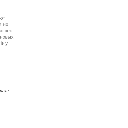
яют
, но
 кошек
 новых
Ни у
ель -