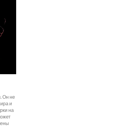
. Он не
жира и
ерки на
может
щены