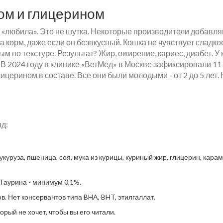
ом и глицерином
о «любила». Это не шутка. Некоторые производители добавл
а корм, даже если он безвкусный. Кошка не чувствует сладкое
м по текстуре. Результат? Жир, ожирение, кариес, диабет. У
 В 2024 году в клинике «ВетМед» в Москве зафиксировали 11
лицерином в составе. Все они были молодыми - от 2 до 5 лет. 
нд:
укуруза, пшеница, соя, мука из курицы, куриный жир, глицерин, карам
 Таурина - минимум 0,1%.
в. Нет консервантов типа BHA, BHT, этилгаллат.
торый не хочет, чтобы вы его читали.