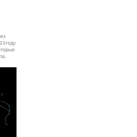
без
23 году
оторые
ла.