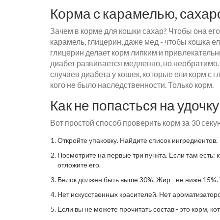
Корма с карамелью, сахар
Зачем в корме для кошки сахар? Чтобы она ег
карамель, глицерин, даже мед - чтобы кошка ел
глицерин делает корм липким и привлекательны
диабет развивается медленно, но необратимо.
случаев диабета у кошек, которые ели корм с г
кого не было наследственности. Только корм.
Как не попасться на удочку
Вот простой способ проверить корм за 30 секу
Откройте упаковку. Найдите список ингредиентов.
Посмотрите на первые три пункта. Если там есть: к
отложите его.
Белок должен быть выше 30%. Жир - не ниже 15%.
Нет искусственных красителей. Нет ароматизаторо
Если вы не можете прочитать состав - это корм, ко