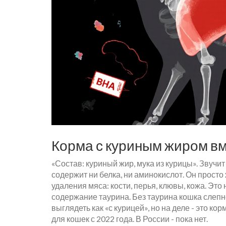
Корма с куриным жиром в
«Состав: куриный жир, мука из курицы». Звучит
содержит ни белка, ни аминокислот. Он просто ж
удаления мяса: кости, перья, клювы, кожа. Это
содержание таурина. Без таурина кошка слепне
выглядеть как «с курицей», но на деле - это 
для кошек с 2022 года. В России - пока нет.