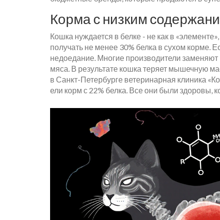
Корма с низким содержани
Кошка нуждается в белке - не как в «элементе»
получать не менее 30% белка в сухом корме. Ес
недоедание. Многие производители заменяют м
мяса. В результате кошка теряет мышечную мас
в Санкт-Петербурге ветеринарная клиника «К
ели корм с 22% белка. Все они были здоровы, к