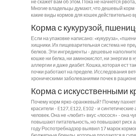
не скажет вам об этом. Пока не начнется рвот
Многие владельцы думают, что дешевый корм - 
какие виды кормов для кошек действительно в
Корма с кукурузой, пшениц
Если на упаковке написано: «кукуруза», «пшен
хищники. Их пищеварительная система не пр
белков. Эти ингредиенты - дешевые наполните
кошке ни белка, ни аминокислот, ни энергии 
аллергии и даже диабет. Кошка, которая ест та
почки работают на пределе. Исследования вет
хроническими заболеваниями почек в рационе 
Корма с искусственными 
Почему корм ярко-оранжевый? Почему пахнет 
красители - E127, E122, E102 - и синтетически
человек. Она не «любит» вкус «лосося» - она ч
повышают питательность, но повышают риск ал
году Роспотребнадзор выявил 17 марок кормо
бюджетные бренды, которые продаются в супе