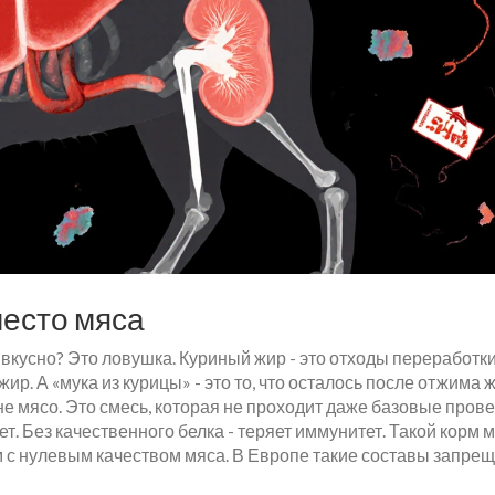
место мяса
 вкусно? Это ловушка. Куриный жир - это отходы переработки
ир. А «мука из курицы» - это то, что осталось после отжима 
 не мясо. Это смесь, которая не проходит даже базовые пров
т. Без качественного белка - теряет иммунитет. Такой корм 
корм с нулевым качеством мяса. В Европе такие составы запре