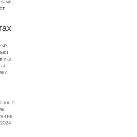
чками.
от
тах
ьных
дают
чника,
ь и
ек с
ленные
ак
Они не
 2024