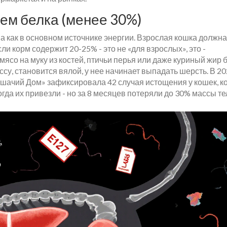
ем белка (менее 30%)
, а как в основном источнике энергии. Взрослая кошка должна
ли корм содержит 20-25% - это не «для взрослых», это -
ясо на муку из костей, птичьи перья или даже куриный жир 
су, становится вялой, у нее начинает выпадать шерсть. В 20
ошачий Дом» зафиксировала 42 случая истощения у кошек, к
огда их привезли - но за 8 месяцев потеряли до 30% массы те