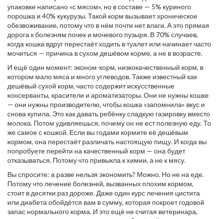
упаковке написано «с мясом», но в составе — 5% куриного
порошка и 40% кукурузы. Такой корм вызывает хроническое
обезвоживание, потому что в нём почти нет влаги. А это прямая
дорога к болезням почек и мочевого пузыря. В 70% случаев,
когда кошка вдруг перестаёт ходить в туалет или начинает часто
мочиться — причина в сухом дешёвом корме, а не в возрасте.
И ещё один момент:
эконом-корм
,
низкокачественный корм, в
котором мало мяса и много углеводов
. Также известный как
дешёвый сухой корм
, часто содержит искусственные
консерванты, красители и ароматизаторы
. Они не нужны кошке
— они нужны производителю, чтобы кошка «запомнила» вкус и
снова купила. Это как давать ребёнку сладкую газировку вместо
молока. Потом удивляешься, почему он не ест полезную еду. То
же самое с кошкой. Если вы годами кормите её дешёвым
кормом, она перестаёт различать настоящую пищу. И когда вы
попробуете перейти на качественный корм — она будет
отказываться. Потому что привыкла к химии, а не к мясу.
Вы спросите: а разве нельзя экономить? Можно. Но не на еде.
Потому что лечение болезней, вызванных плохим кормом,
стоит в десятки раз дороже. Даже один курс лечения цистита
или диабета обойдётся вам в сумму, которая покроет годовой
запас нормального корма. И это ещё не считая ветеринара,