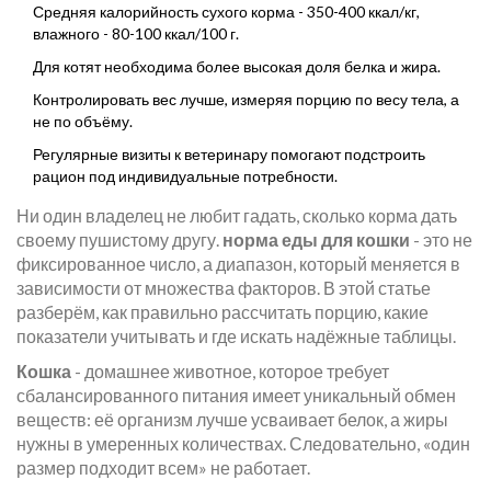
Средняя калорийность сухого корма - 350-400 ккал/кг,
влажного - 80-100 ккал/100 г.
Для котят необходима более высокая доля белка и жира.
Контролировать вес лучше, измеряя порцию по весу тела, а
не по объёму.
Регулярные визиты к ветеринару помогают подстроить
рацион под индивидуальные потребности.
Ни один владелец не любит гадать, сколько корма дать
своему пушистому другу.
норма еды для кошки
- это не
фиксированное число, а диапазон, который меняется в
зависимости от множества факторов. В этой статье
разберём, как правильно рассчитать порцию, какие
показатели учитывать и где искать надёжные таблицы.
Кошка
-
домашнее животное, которое требует
сбалансированного питания
имеет уникальный обмен
веществ: её организм лучше усваивает белок, а жиры
нужны в умеренных количествах. Следовательно, «один
размер подходит всем» не работает.