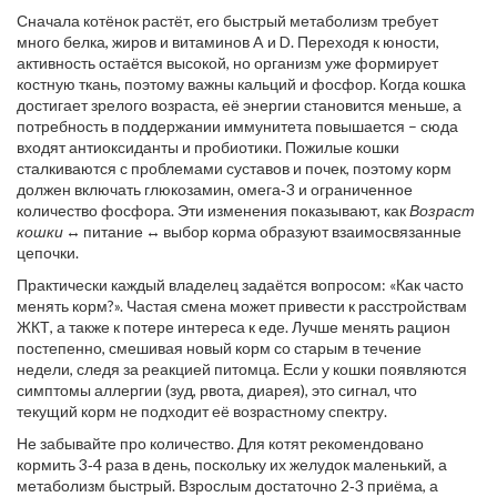
Сначала котёнок растёт, его быстрый метаболизм требует
много белка, жиров и витаминов A и D. Переходя к юности,
активность остаётся высокой, но организм уже формирует
костную ткань, поэтому важны кальций и фосфор. Когда кошка
достигает зрелого возраста, её энергии становится меньше, а
потребность в поддержании иммунитета повышается – сюда
входят антиоксиданты и пробиотики. Пожилые кошки
сталкиваются с проблемами суставов и почек, поэтому корм
должен включать глюкозамин, омега‑3 и ограниченное
количество фосфора. Эти изменения показывают, как
Возраст
кошки
↔ питание ↔ выбор корма образуют взаимосвязанные
цепочки.
Практически каждый владелец задаётся вопросом: «Как часто
менять корм?». Частая смена может привести к расстройствам
ЖКТ, а также к потере интереса к еде. Лучше менять рацион
постепенно, смешивая новый корм со старым в течение
недели, следя за реакцией питомца. Если у кошки появляются
симптомы аллергии (зуд, рвота, диарея), это сигнал, что
текущий корм не подходит её возрастному спектру.
Не забывайте про количество. Для котят рекомендовано
кормить 3‑4 раза в день, поскольку их желудок маленький, а
метаболизм быстрый. Взрослым достаточно 2‑3 приёма, а