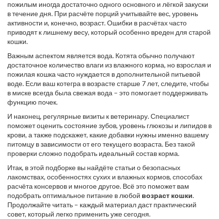
пожилым иногда достаточно одного основного и лёгкой закуски
в течение дня. При расчёте порций учитывайте вес, уровень
активности и, конечно, возраст. Ошибки в расчётах часто
приводят к лишнему весу, который особенно вреден для старой
кошки.
Важным аспектом является вода. Котята обычно получают
достаточное количество влаги из влажного корма, но взрослая и
пожилая кошка часто нуждается в дополнительной питьевой
воде. Если ваш котегра в возрасте старше 7 лет, следите, чтобы
в миске всегда была свежая вода – это помогает поддерживать
функцию почек.
И наконец, регулярные визиты к ветеринару. Специалист
поможет оценить состояние зубов, уровень глюкозы и липидов в
крови, а также подскажет, какие добавки нужны именно вашему
питомцу в зависимости от его текущего возраста. Без такой
проверки сложно подобрать идеальный состав корма.
Итак, в этой подборке вы найдёте статьи о безопасных
лакомствах, особенностях сухих и влажных кормов, способах
расчёта консервов и многое другое. Всё это поможет вам
подобрать оптимальное питание в любой
возраст кошки
.
Продолжайте читать – каждый материал даст практический
совет, который легко применить уже сегодня.